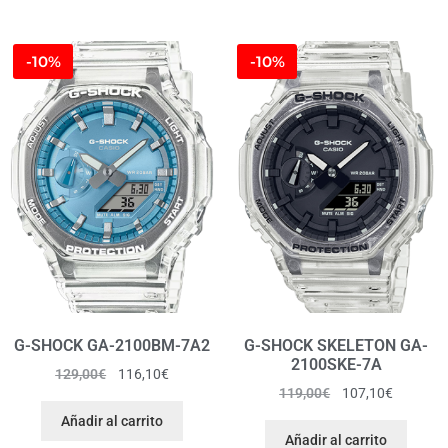
-10%
-10%
G-SHOCK GA-2100BM-7A2
G-SHOCK SKELETON GA-
2100SKE-7A
129,00
€
116,10
€
119,00
€
107,10
€
Añadir al carrito
Añadir al carrito