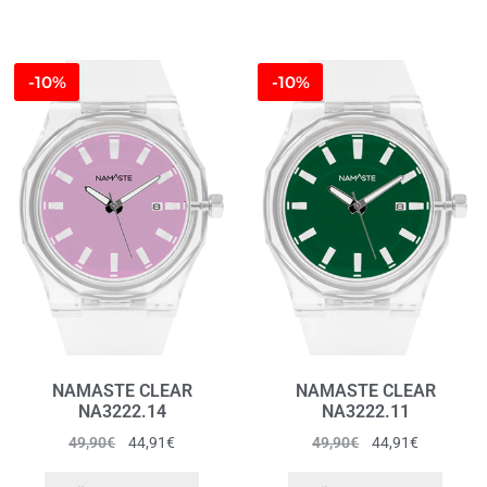
-10%
-10%
NAMASTE CLEAR
NAMASTE CLEAR
NA3222.14
NA3222.11
49,90
€
44,91
€
49,90
€
44,91
€