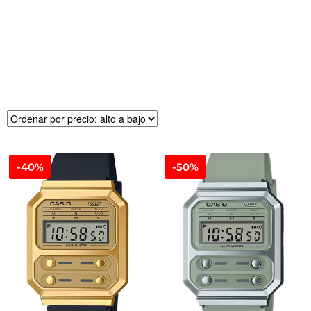
R
E
CI
O
-40%
-50%