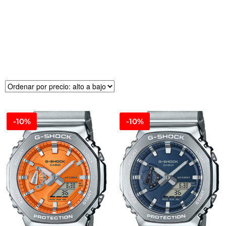
R
E
CI
O
-10%
-10%