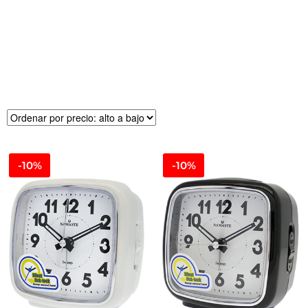
R
E
CI
O
-10%
-10%