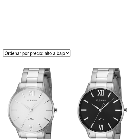
R
E
CI
O