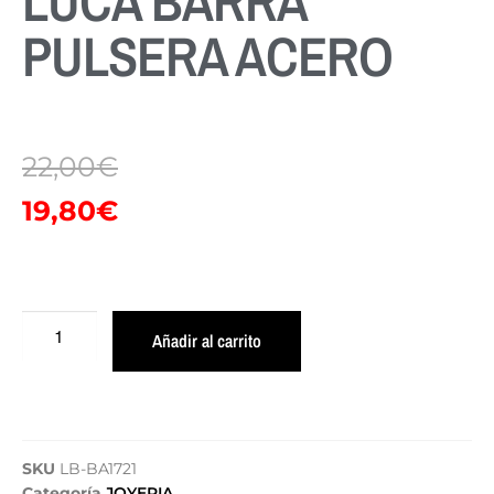
LUCA BARRA
PULSERA ACERO
22,00
€
19,80
€
Añadir al carrito
SKU
LB-BA1721
Categoría
JOYERIA