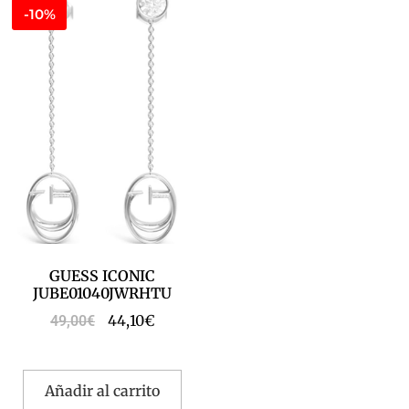
-10%
GUESS ICONIC
JUBE01040JWRHTU
44,10
€
49,00
€
Añadir al carrito