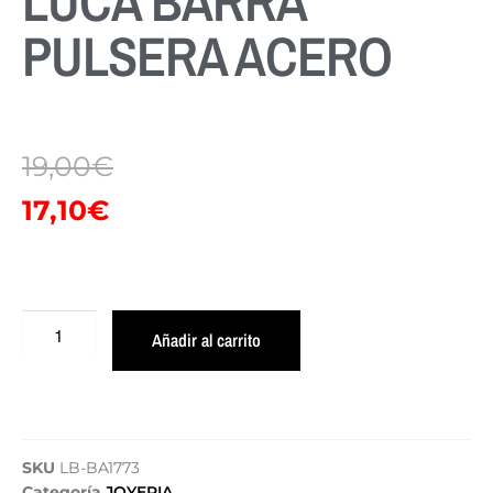
LUCA BARRA
PULSERA ACERO
19,00
€
17,10
€
Añadir al carrito
SKU
LB-BA1773
Categoría
JOYERIA