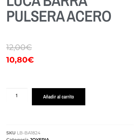
LUCA BARRA
PULSERA ACERO
12,00
€
10,80
€
Añadir al carrito
SKU
LB-BA1824
Categoría
JOYERIA