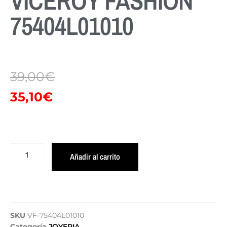
VICEROY FASHION
75404L01010
39,00
€
35,10
€
Añadir al carrito
SKU
VF-75404L01010
Categoría
JOYERIA