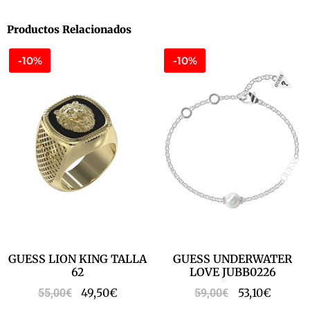
Productos Relacionados
-10%
-10%
GUESS LION KING TALLA
GUESS UNDERWATER
62
LOVE JUBB0226
49,50
€
53,10
€
55,00
€
59,00
€