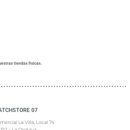
estras tiendas físicas.
ATCHSTORE 07
ercial La Villa, Local 74
312 – La Orotava