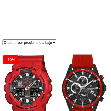
R
E
CI
O
-10%