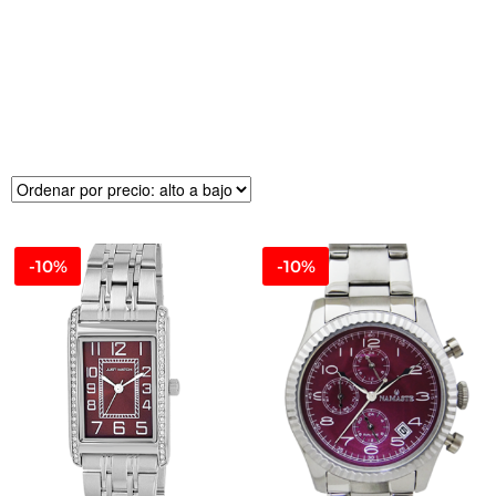
R
E
CI
O
-10%
-10%