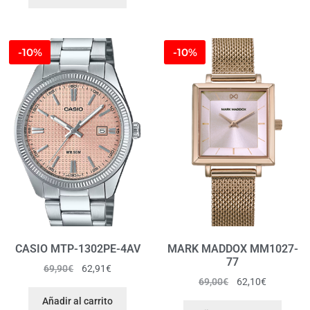
-10%
-10%
CASIO MTP-1302PE-4AV
MARK MADDOX MM1027-
77
69,90
€
62,91
€
69,00
€
62,10
€
Añadir al carrito