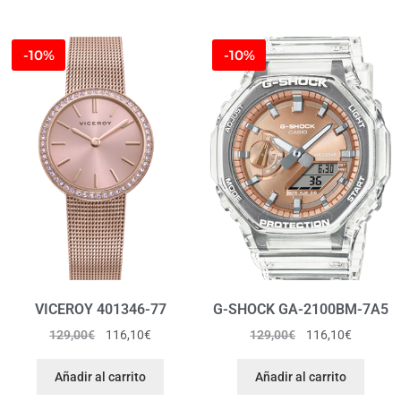
-10%
-10%
VICEROY 401346-77
G-SHOCK GA-2100BM-7A5
129,00
€
116,10
€
129,00
€
116,10
€
Añadir al carrito
Añadir al carrito