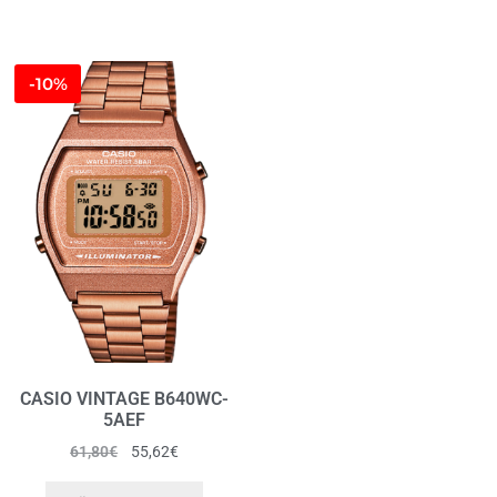
-10%
CASIO VINTAGE B640WC-
5AEF
61,80
€
55,62
€