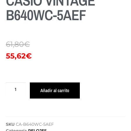
CASIO VINTAGE
B640WC-5AEF
61,80
€
55,62
€
Añadir al carrito
SKU
CA-B640WC-5AEF
Categoría
RELOJES