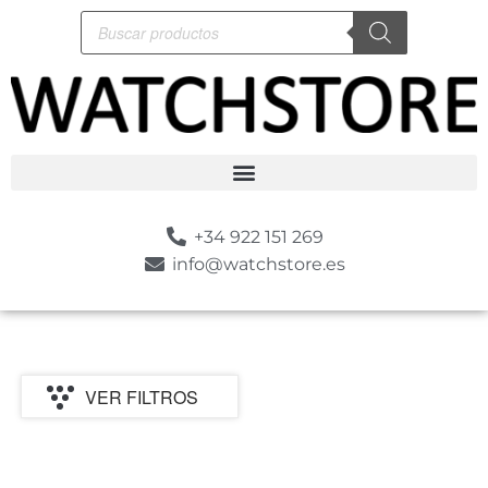
+34 922 151 269
info@watchstore.es
VER FILTROS
P
MARCA
CATEGORIA
TIPO
MOVIMIENTO
GENERO
ESTILO
SUMER