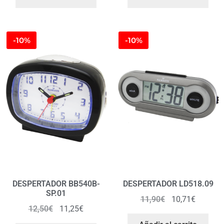
-10%
-10%
DESPERTADOR BB540B-
DESPERTADOR LD518.09
SP.01
11,90
€
10,71
€
12,50
€
11,25
€