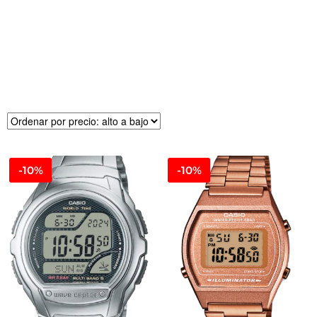
R
E
CI
O
-10%
-10%