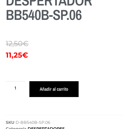
DESPERTADOR
BB540B-SP.06
12,50
€
11,25
€
Añadir al carrito
SKU
D-BB540B-SP.06
Categoría
DESPERTADORES