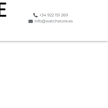
+34 922 151 269
info@watchstore.es
RO
ESTILO
SUMERGIBLE