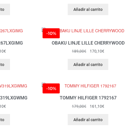
ito
Añadir al carrito
-10%
267LXGIMG
OBAKU LINJE LILLE CHERRYWOOD
10
€
189,00
€
170,10
€
ito
Añadir al carrito
-10%
 V319LXGWMG
TOMMY HILFIGER 1792167
10
€
179,00
€
161,10
€
ito
Añadir al carrito