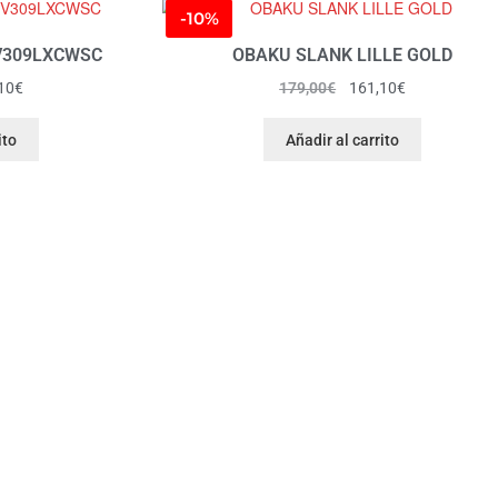
-10%
V309LXCWSC
OBAKU SLANK LILLE GOLD
10
€
179,00
€
161,10
€
ito
Añadir al carrito