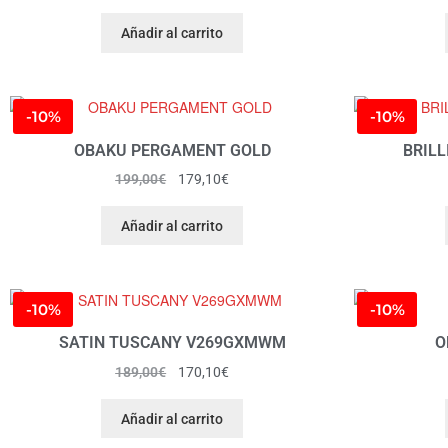
Añadir al carrito
-10%
-10%
OBAKU PERGAMENT GOLD
BRIL
199,00
€
179,10
€
Añadir al carrito
-10%
-10%
SATIN TUSCANY V269GXMWM
O
189,00
€
170,10
€
Añadir al carrito