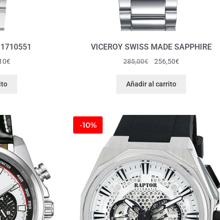
 1710551
VICEROY SWISS MADE SAPPHIRE
10
€
285,00
€
256,50
€
ito
Añadir al carrito
-10%