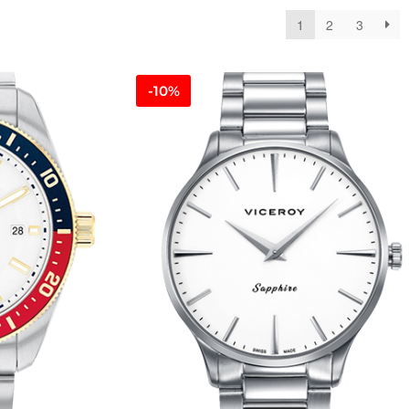
1
2
3
-10%