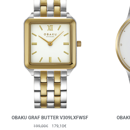
OBAKU GRAF BUTTER V309LXFWSF
OBAKU
199,00
€
179,10
€