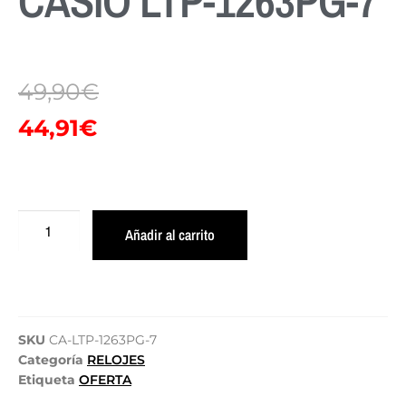
CASIO LTP-1263PG-7
49,90
€
44,91
€
Añadir al carrito
SKU
CA-LTP-1263PG-7
Categoría
RELOJES
Etiqueta
OFERTA