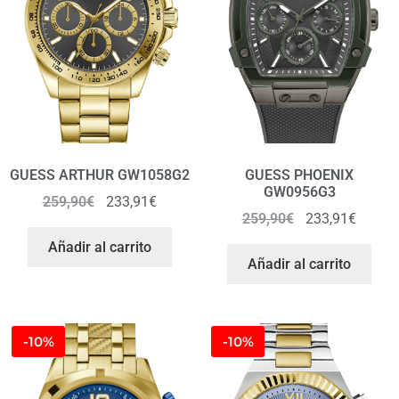
GUESS ARTHUR GW1058G2
GUESS PHOENIX
GW0956G3
259,90
€
233,91
€
259,90
€
233,91
€
Añadir al carrito
Añadir al carrito
-10%
-10%