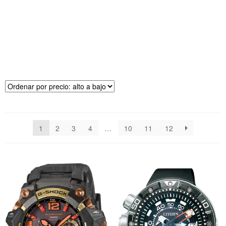
R
E
CI
O
1
2
3
4
…
10
11
12