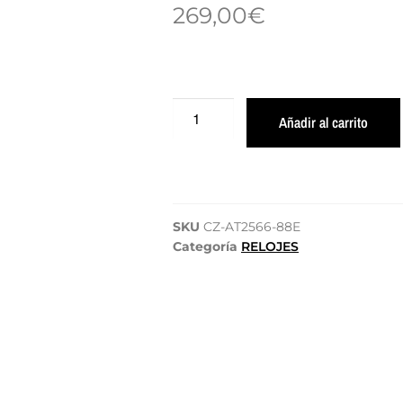
269,00
€
Añadir al carrito
SKU
CZ-AT2566-88E
Categoría
RELOJES