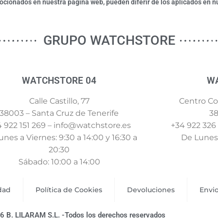
ionados en nuestra página web, pueden diferir de los aplicados en nu
GRUPO WATCHSTORE
WATCHSTORE 04
W
Calle Castillo, 77
Centro Com
38003 – Santa Cruz de Tenerife
38
 922 151 269 – info@watchstore.es
+34 922 326
nes a Viernes: 9:30 a 14:00 y 16:30 a
De Lunes 
20:30
Sábado: 10:00 a 14:00
idad
Política de Cookies
Devoluciones
Envi
6 B. LILARAM S.L. -Todos los derechos reservados