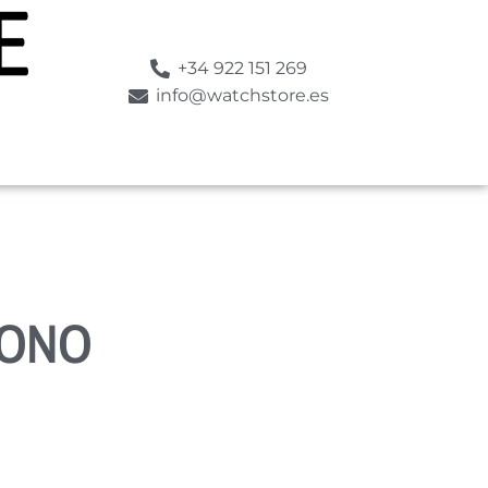
+34 922 151 269
info@watchstore.es
RONO