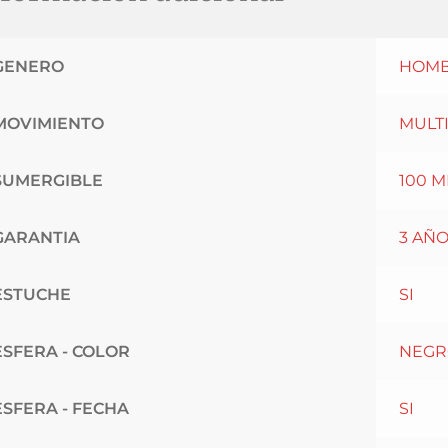
GENERO
HOM
MOVIMIENTO
MULT
SUMERGIBLE
100 
GARANTIA
3 AÑ
ESTUCHE
SI
ESFERA - COLOR
NEGR
ESFERA - FECHA
SI