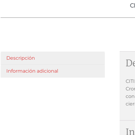
C
Descripción
De
Información adicional
CIT
Cro
con
cie
In