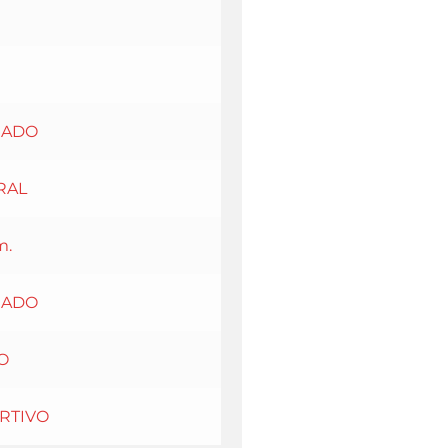
EADO
RAL
m.
EADO
O
RTIVO