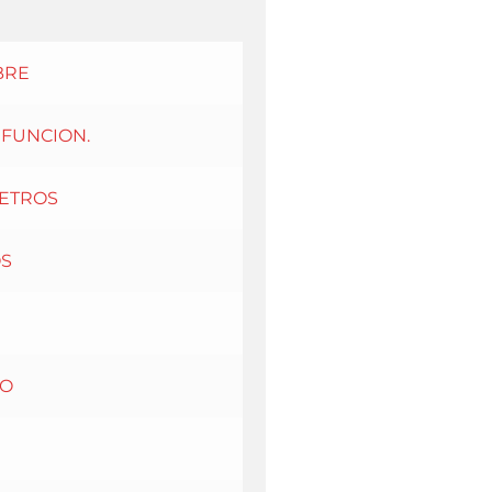
BRE
IFUNCION.
METROS
OS
O