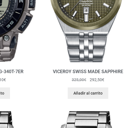
G-340T-7ER
VICEROY SWISS MADE SAPPHIRE
10
€
325,00
€
292,50
€
ito
Añadir al carrito