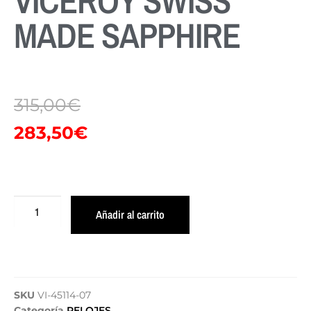
VICEROY SWISS
MADE SAPPHIRE
315,00
€
283,50
€
Añadir al carrito
SKU
VI-45114-07
Categoría
RELOJES