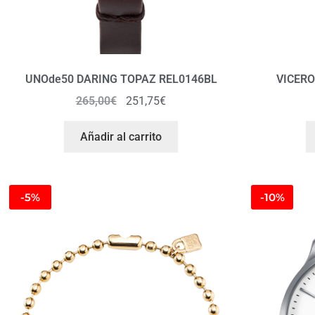
UNOde50 DARING TOPAZ REL0146BL
VICERO
265,00
€
251,75
€
Añadir al carrito
-5%
-10%