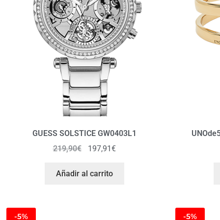
GUESS SOLSTICE GW0403L1
UNOde5
219,90
€
197,91
€
Añadir al carrito
-5%
-5%