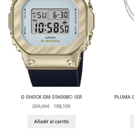
G-SHOCK GM-S5600BC-1ER
PLUMA 
209,00
€
188,10
€
Añadir al carrito