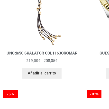
UNOde50 SKALATOR COL1163OROMAR
GUES
219,00
€
208,05
€
Añadir al carrito
-5%
-10%