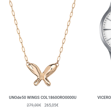
UNOde50 WINGS COL1860ORO0000U
VICERO
279,00
€
265,05
€