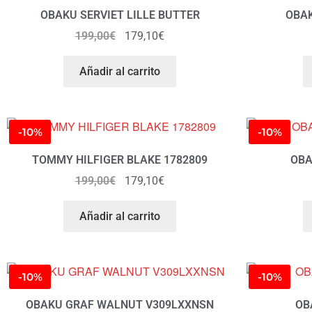
OBAKU SERVIET LILLE BUTTER
OBAK
199,00
€
179,10
€
Añadir al carrito
-10%
-10%
TOMMY HILFIGER BLAKE 1782809
OBA
199,00
€
179,10
€
Añadir al carrito
-10%
-10%
OBAKU GRAF WALNUT V309LXXNSN
OB