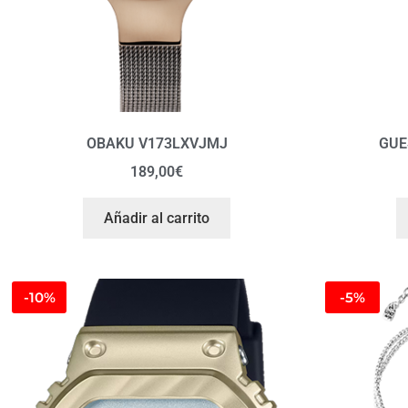
OBAKU V173LXVJMJ
GUE
189,00
€
Añadir al carrito
-10%
-5%