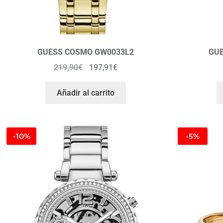
GUESS COSMO GW0033L2
GU
219,90
€
197,91
€
Añadir al carrito
-10%
-5%