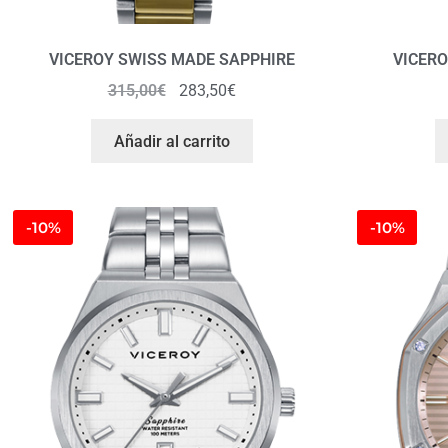
VICEROY SWISS MADE SAPPHIRE
VICERO
315,00
€
283,50
€
Añadir al carrito
-10%
-10%