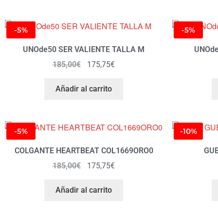
-5%
-5%
UNOde50 SER VALIENTE TALLA M
UNOde
185,00
€
175,75
€
Añadir al carrito
-5%
-10%
COLGANTE HEARTBEAT COL1669ORO0
GUE
185,00
€
175,75
€
Añadir al carrito