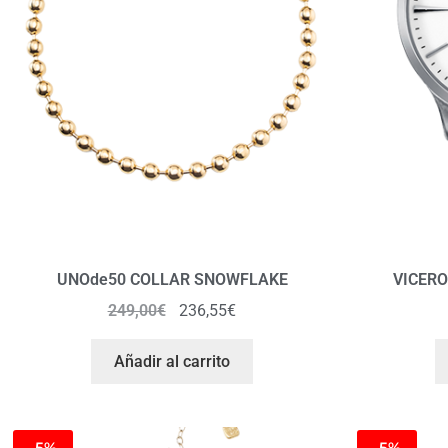
UNOde50 COLLAR SNOWFLAKE
VICERO
249,00
€
236,55
€
Añadir al carrito
-5%
-5%