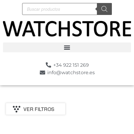
+34 922 151 269
info@watchstore.es
VER FILTROS
P
MARCA
CATEGORIA
TIPO
MOVIMIENTO
GENERO
ESTILO
SUMER