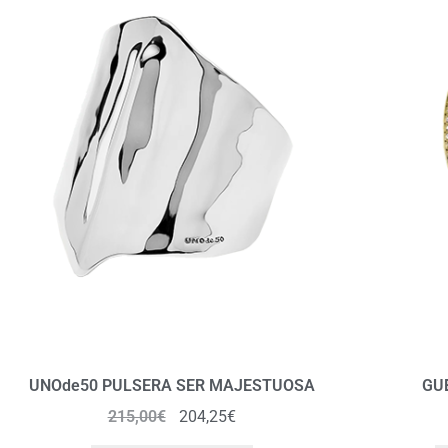
UNOde50 PULSERA SER MAJESTUOSA
GU
215,00
€
204,25
€