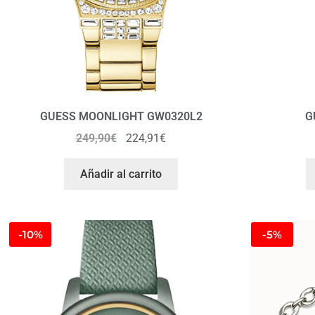
GUESS MOONLIGHT GW0320L2
G
249,90
€
224,91
€
Añadir al carrito
-10%
-5%