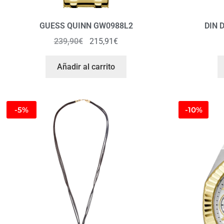
GUESS QUINN GW0988L2
DIN 
239,90
€
215,91
€
Añadir al carrito
-5%
-10%