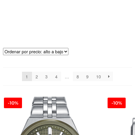
R
E
CI
O
1
2
3
4
…
8
9
10
-10%
-10%