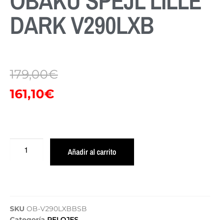
OBAKU SPEJL LILLE
DARK V290LXB
179,00
€
161,10
€
Añadir al carrito
SKU
OB-V290LXBBSB
Categoría
RELOJES