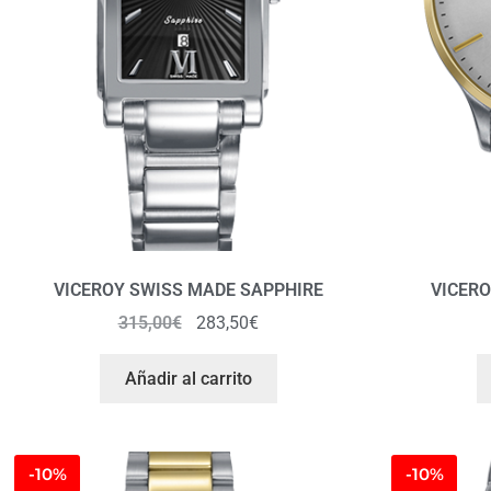
VICEROY SWISS MADE SAPPHIRE
VICERO
315,00
€
283,50
€
Añadir al carrito
-10%
-10%