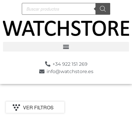
+34 922 151 269
info@watchstore.es
VER FILTROS
P
MARCA
CATEGORIA
TIPO
MOVIMIENTO
GENERO
ESTILO
SUMER