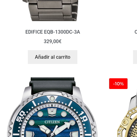
EDIFICE EQB-1300DC-3A
C
329,00
€
Añadir al carrito
-10%