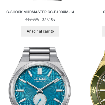
G-SHOCK MUDMASTER GG-B100XM-1A
C
419,00
€
377,10
€
Añadir al carrito