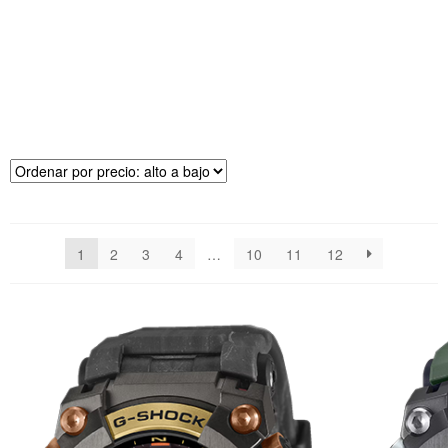
R
E
CI
O
1
2
3
4
…
10
11
12