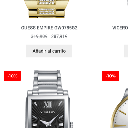
GUESS EMPIRE GW0785G2
VICERO
319,90
€
287,91
€
Añadir al carrito
-10%
-10%