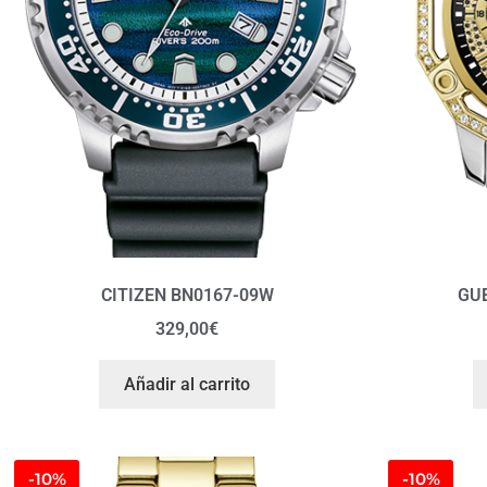
CITIZEN BN0167-09W
GU
329,00
€
Añadir al carrito
-10%
-10%