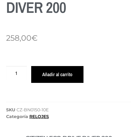
DIVER 200
258,00
€
Añadir al carrito
SKU
CZ-BN0150-10E
Categoría
RELOJES