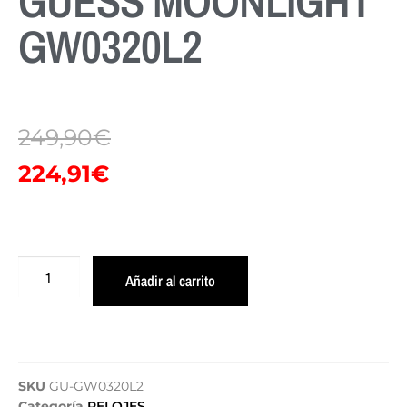
GUESS MOONLIGHT
GW0320L2
249,90
€
224,91
€
Añadir al carrito
SKU
GU-GW0320L2
Categoría
RELOJES