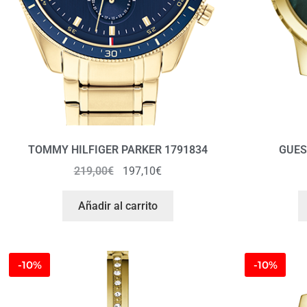
TOMMY HILFIGER PARKER 1791834
GUES
219,00
€
197,10
€
Añadir al carrito
-10%
-10%