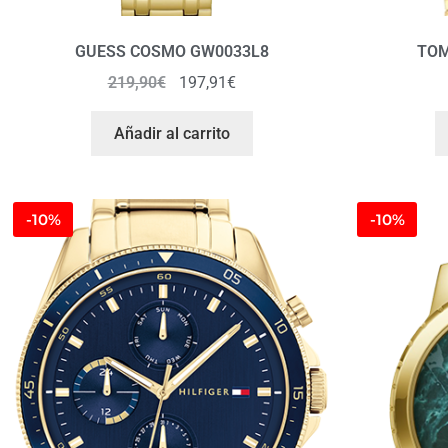
GUESS COSMO GW0033L8
TOM
219,90
€
197,91
€
Añadir al carrito
-10%
-10%