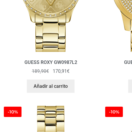
GUESS ROXY GW0987L2
GU
189,90
€
170,91
€
Añadir al carrito
-10%
-10%