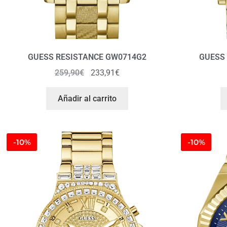
GUESS RESISTANCE GW0714G2
GUESS
259,90
€
233,91
€
Añadir al carrito
-10%
-10%