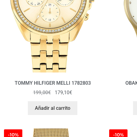
TOMMY HILFIGER MELLI 1782803
OBAK
199,00
€
179,10
€
Añadir al carrito
-10%
-10%