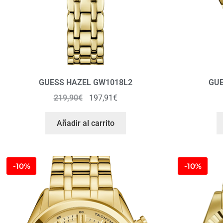
GUESS HAZEL GW1018L2
GU
219,90
€
197,91
€
Añadir al carrito
-10%
-10%