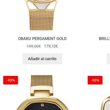
OBAKU PERGAMENT GOLD
BRIL
199,00
€
179,10
€
Añadir al carrito
-10%
-10%