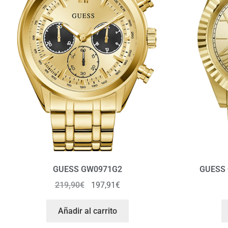
GUESS GW0971G2
GUESS
219,90
€
197,91
€
Añadir al carrito