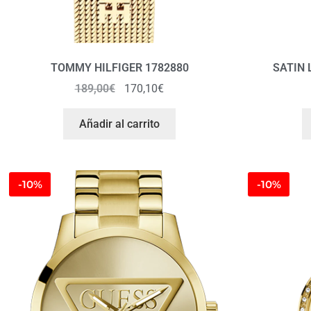
TOMMY HILFIGER 1782880
SATIN 
189,00
€
170,10
€
Añadir al carrito
-10%
-10%