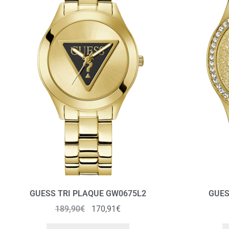
GUESS TRI PLAQUE GW0675L2
GUES
189,90
€
170,91
€