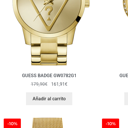
GUESS BADGE GW0782G1
GUE
179,90
€
161,91
€
Añadir al carrito
-10%
-10%