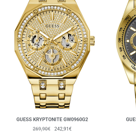
GUESS KRYPTONITE GW0960G2
GUE
269,90
€
242,91
€