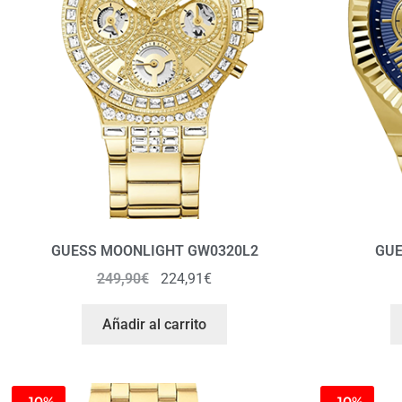
GUESS MOONLIGHT GW0320L2
GUE
249,90
€
224,91
€
Añadir al carrito
-10%
-10%