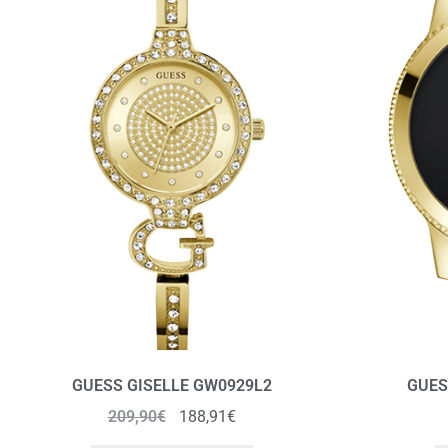
GUESS GISELLE GW0929L2
GUES
209,90
€
188,91
€