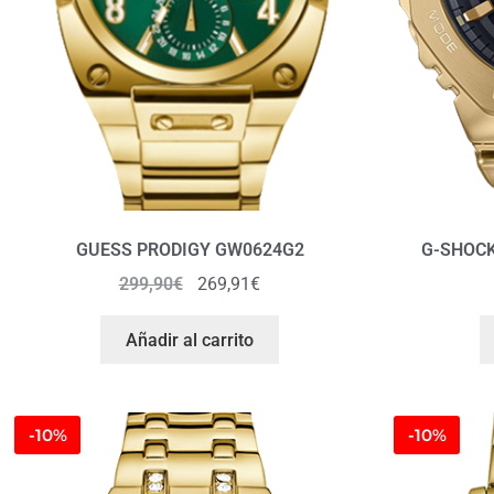
GUESS PRODIGY GW0624G2
G-SHOCK
299,90
€
269,91
€
Añadir al carrito
-10%
-10%