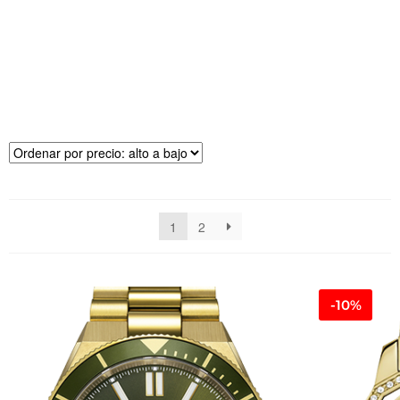
R
E
CI
O
1
2
-10%