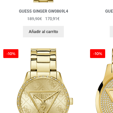
GUESS GINGER GW0869L4
GUE
189,90
€
170,91
€
Añadir al carrito
-10%
-10%