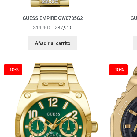
GUESS EMPIRE GW0785G2
GU
319,90
€
287,91
€
Añadir al carrito
-10%
-10%