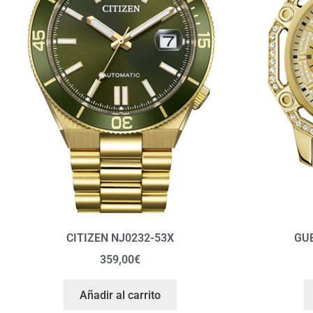
CITIZEN NJ0232-53X
GU
359,00
€
Añadir al carrito