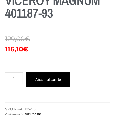
VICEROY MAGNUM
401187-93
129,00
€
116,10
€
Añadir al carrito
SKU
VI-401187-93
Categoría
RELOJES