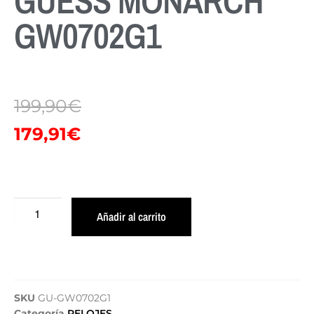
GUESS MONARCH
GW0702G1
199,90
€
179,91
€
Añadir al carrito
SKU
GU-GW0702G1
Categoría
RELOJES