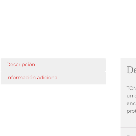
Descripción
De
Información adicional
TOM
un 
enc
prot