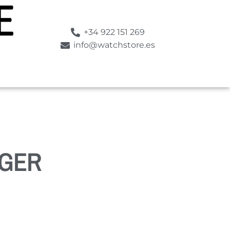
+34 922 151 269
info@watchstore.es
IGER