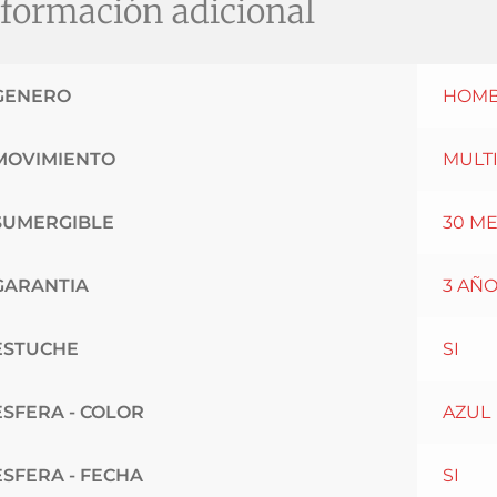
formación adicional
GENERO
HOM
MOVIMIENTO
MULT
SUMERGIBLE
30 M
GARANTIA
3 AÑ
ESTUCHE
SI
ESFERA - COLOR
AZUL
ESFERA - FECHA
SI