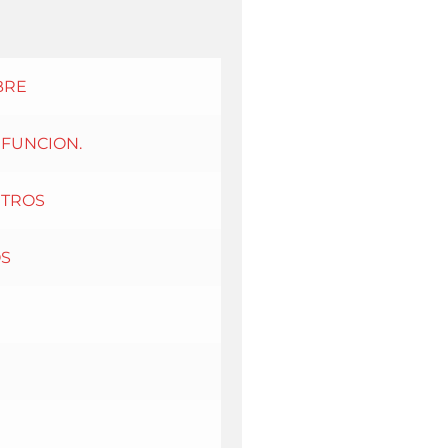
BRE
IFUNCION.
ETROS
OS