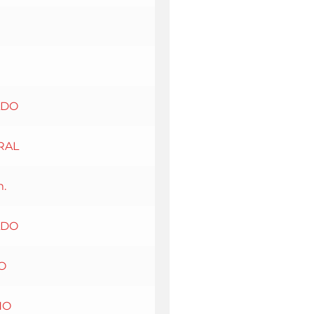
ADO
RAL
.
ADO
O
ÑO