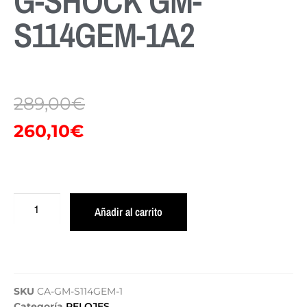
G-SHOCK GM-
S114GEM-1A2
289,00
€
260,10
€
Añadir al carrito
SKU
CA-GM-S114GEM-1
Categoría
RELOJES