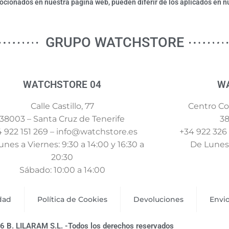
ionados en nuestra página web, pueden diferir de los aplicados en nu
GRUPO WATCHSTORE
WATCHSTORE 04
W
Calle Castillo, 77
Centro Com
38003 – Santa Cruz de Tenerife
38
 922 151 269 – info@watchstore.es
+34 922 326
nes a Viernes: 9:30 a 14:00 y 16:30 a
De Lunes 
20:30
Sábado: 10:00 a 14:00
idad
Política de Cookies
Devoluciones
Envi
6 B. LILARAM S.L. -Todos los derechos reservados