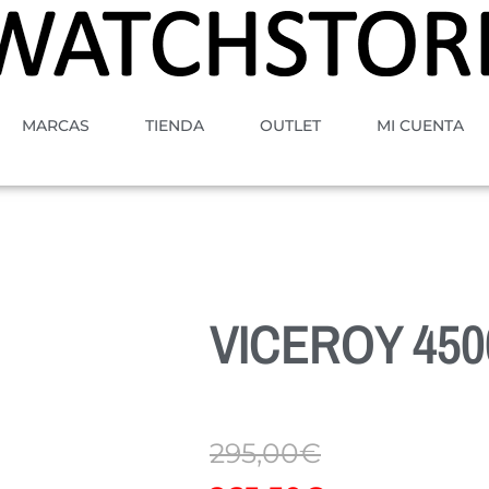
MARCAS
TIENDA
OUTLET
MI CUENTA
VICEROY 450
295,00
€