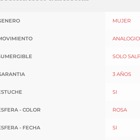
GENERO
MUJER
MOVIMIENTO
ANALOGIC
SUMERGIBLE
SOLO SAL
GARANTIA
3 AÑOS
ESTUCHE
SI
ESFERA - COLOR
ROSA
ESFERA - FECHA
SI