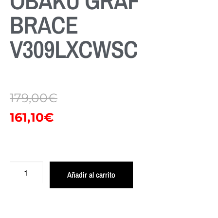
OBAKU GRAF
BRACE
V309LXCWSC
179,00
€
161,10
€
Añadir al carrito