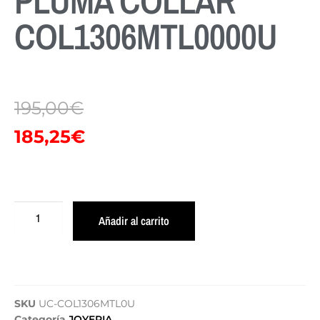
PLUMA COLLAR
COL1306MTL0000U
195,00
€
185,25
€
Añadir al carrito
SKU
UC-COL1306MTL0U
Categoría
JOYERIA