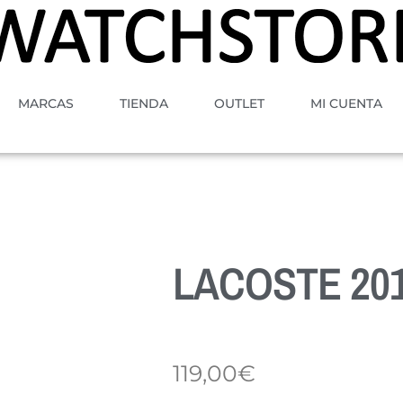
MARCAS
TIENDA
OUTLET
MI CUENTA
LACOSTE 201
119,00
€