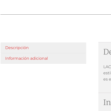
Descripción
De
Información adicional
LAC
est
es e
In