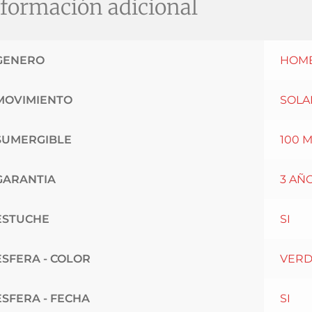
formación adicional
GENERO
HOM
MOVIMIENTO
SOLA
SUMERGIBLE
100 
GARANTIA
3 AÑ
ESTUCHE
SI
ESFERA - COLOR
VER
ESFERA - FECHA
SI