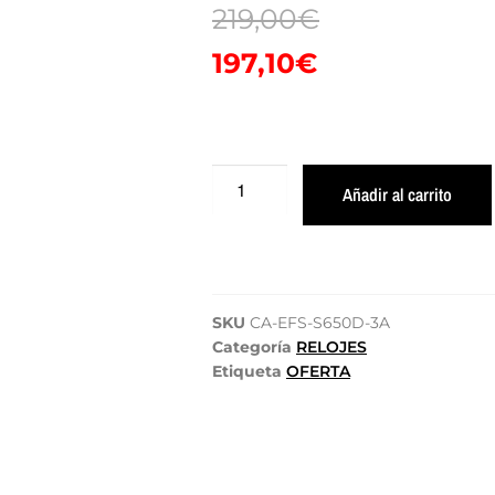
219,00
€
197,10
€
Añadir al carrito
SKU
CA-EFS-S650D-3A
Categoría
RELOJES
Etiqueta
OFERTA