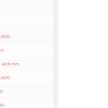
EADO
RO
X 40,9 mm.
EADO
RO
ÑO