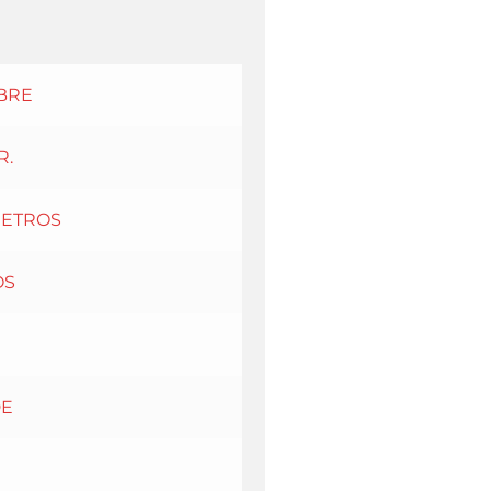
BRE
R.
METROS
OS
DE