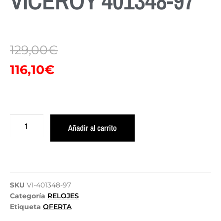
VICEROY 401348-97
129,00
€
116,10
€
Añadir al carrito
SKU
VI-401348-97
Categoría
RELOJES
Etiqueta
OFERTA