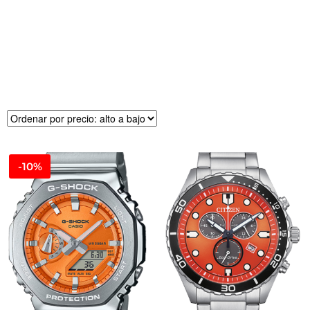
R
E
CI
O
-10%