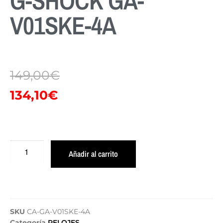
G-SHOCK GA-
V01SKE-4A
149,00
€
134,10
€
Añadir al carrito
SKU
CA-GA-V01SKE-4A
Categoría
RELOJES