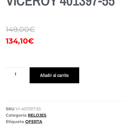
VICEROY 401397-55
149,00
€
134,10
€
Añadir al carrito
SKU
VI-401397-55
Categoría
RELOJES
Etiqueta
OFERTA