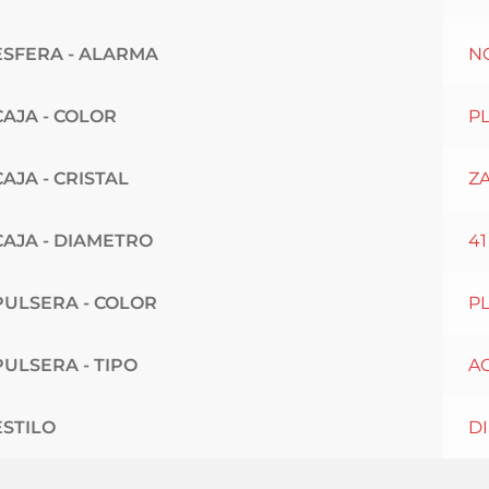
ESFERA - ALARMA
N
CAJA - COLOR
P
CAJA - CRISTAL
Z
CAJA - DIAMETRO
4
PULSERA - COLOR
P
PULSERA - TIPO
A
ESTILO
D