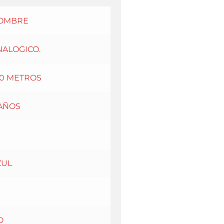
OMBRE
NALOGICO.
00 METROS
 AÑOS
ZUL
O