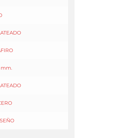
O
LATEADO
AFIRO
1 mm.
LATEADO
CERO
ISEÑO