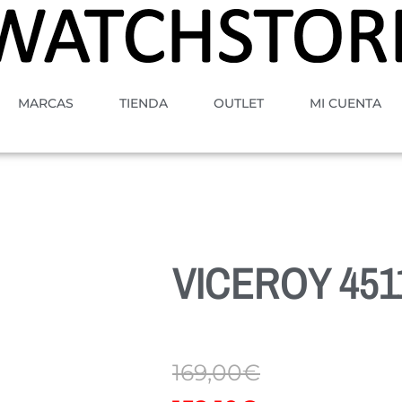
MARCAS
TIENDA
OUTLET
MI CUENTA
VICEROY 451
169,00
€