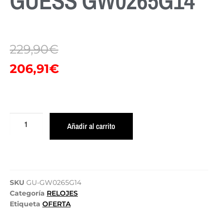
GUESS GW0265G14
229,90
€
206,91
€
Añadir al carrito
SKU
GU-GW0265G14
Categoría
RELOJES
Etiqueta
OFERTA