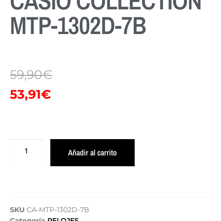
CASIO COLLECTION
MTP-1302D-7B
59,90
€
53,91
€
Añadir al carrito
SKU
CA-MTP-1302D-7B
Categoría
RELOJES