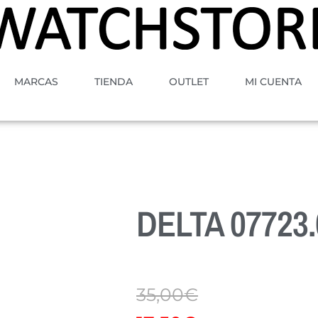
MARCAS
TIENDA
OUTLET
MI CUENTA
DELTA 07723.
35,00
€