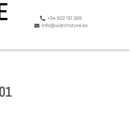
+34 922 151 269
info@watchstore.es
01