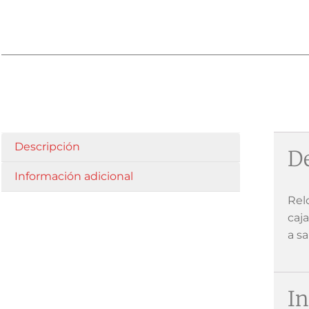
Descripción
De
Información adicional
Rel
caj
a s
In