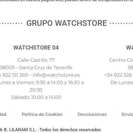
GRUPO WATCHSTORE
WATCHSTORE 04
W
Calle Castillo, 77
Centro Com
38003 – Santa Cruz de Tenerife
38
 922 151 269 – info@watchstore.es
+34 922 326
nes a Viernes: 9:30 a 14:00 y 16:30 a
De Lunes 
20:30
Sábado: 10:00 a 14:00
idad
Política de Cookies
Devoluciones
Envi
6 B. LILARAM S.L. -Todos los derechos reservados