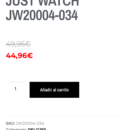
JUST WATCH
JW20004-034
49,95
€
44,96
€
Añadir al carrito
SKU
JW20004-034
Categoría
RELOJES