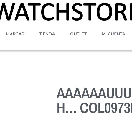
MARCAS
TIENDA
OUTLET
MI CUENTA
AAAAAAUU
H… COL0973