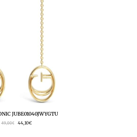
ONIC JUBE01040JWYGTU
44,10
€
49,00
€