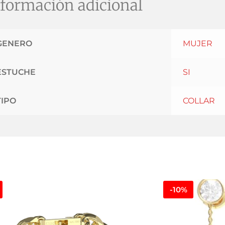
formación adicional
GENERO
MUJER
ESTUCHE
SI
TIPO
COLLAR
-10%