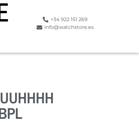
+34 922 151 269
info@watchstore.es
UUUHHHH
BPL