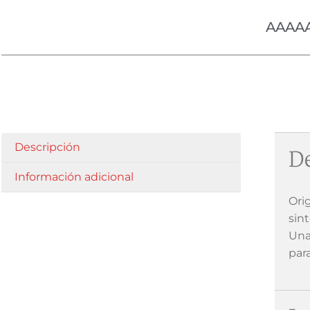
AAAA
Descripción
De
Información adicional
Ori
sin
Una
par