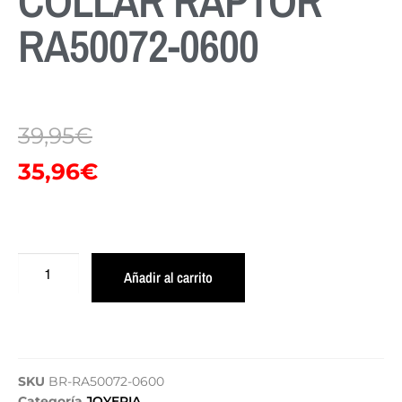
COLLAR RAPTOR
RA50072-0600
39,95
€
35,96
€
Añadir al carrito
SKU
BR-RA50072-0600
Categoría
JOYERIA