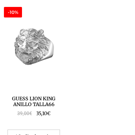
-10%
GUESS LION KING
ANILLO TALLA66
35,10
€
39,00
€