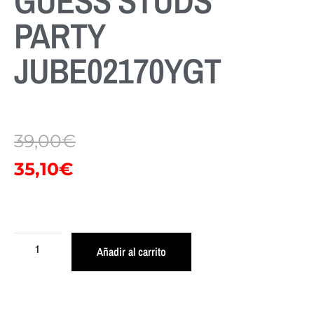
GUESS STUDS
PARTY
JUBE02170YGT
39,00
€
35,10
€
Añadir al carrito